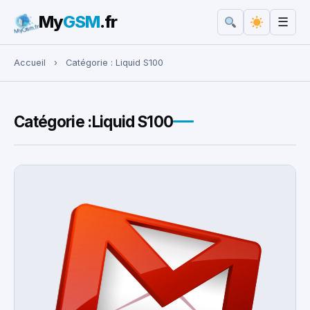
My
GSM
.fr
☰
Rechercher :
Accueil
›
Catégorie :
Liquid S100
Catégorie :
Liquid S100