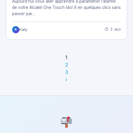
Aujourd’hui vous aller apprendre à paramétrer l’alarme
de votre Alcatel One Touch Idol X en quelques clics sans
passer par…
⏱ 3 min
Katy
K
1
2
3
›