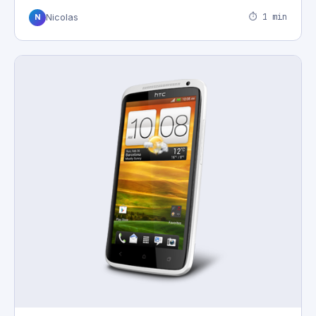
⏱ 1 min
Nicolas
N