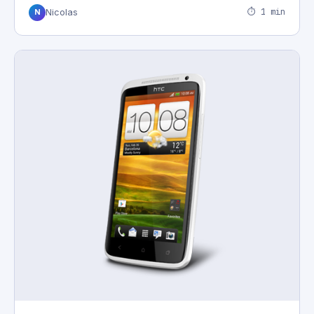
⏱ 1 min
Nicolas
N