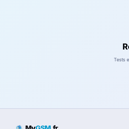
R
Tests e
My
GSM
.fr