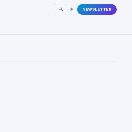
☀️
🔍
NEWSLETTER