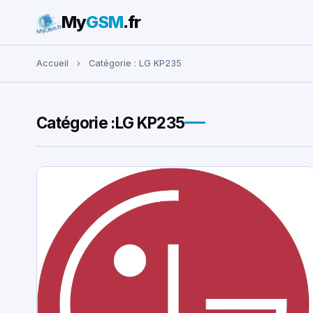
My
GSM
.fr
Rechercher :
Accueil
›
Catégorie :
LG KP235
Catégorie :
LG KP235