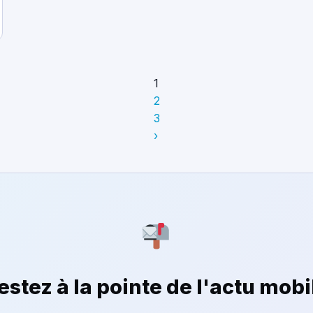
1
2
3
›
estez à la pointe de l'actu mobi