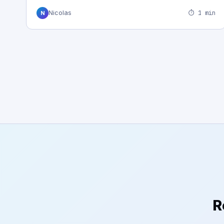
⏱ 1 min
Nicolas
N
R