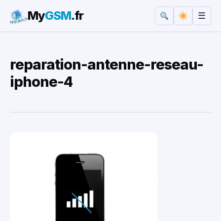
My
GSM
.fr
☰
Rechercher :
reparation-antenne-reseau-
iphone-4