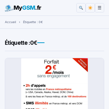
My
GSM
.fr
☰
Rechercher :
Accueil
›
Étiquette :
0€
Étiquette :
0€