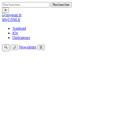
Rechercher :
✕
My
GSM
.fr
Android
iOs
Opérateurs
Newsletter
🔍
🌙
☰