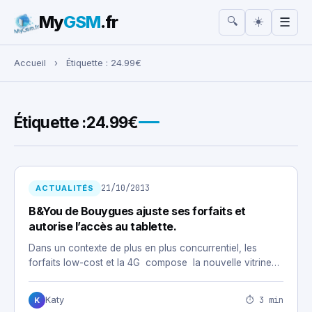
My
GSM
.fr
☀️
🔍
☰
Rechercher :
Accueil
›
Étiquette :
24.99€
Étiquette :
24.99€
21/10/2013
ACTUALITÉS
B&You de Bouygues ajuste ses forfaits et
autorise l’accès au tablette.
Dans un contexte de plus en plus concurrentiel, les
forfaits low-cost et la 4G compose la nouvelle vitrine…
⏱ 3 min
Katy
K