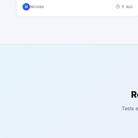
⏱ 5 min
Nicolas
N
R
Tests e