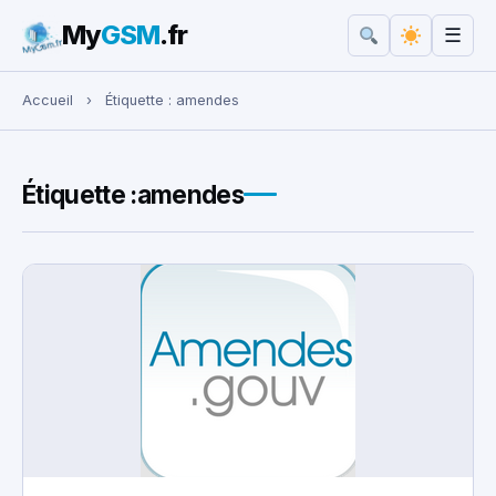
My
GSM
.fr
☰
Rechercher :
Accueil
›
Étiquette :
amendes
Étiquette :
amendes