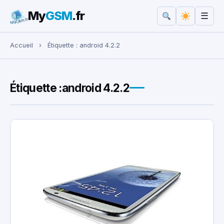
My
GSM
.fr
☰
Rechercher :
Accueil
›
Étiquette :
android 4.2.2
Étiquette :
android 4.2.2