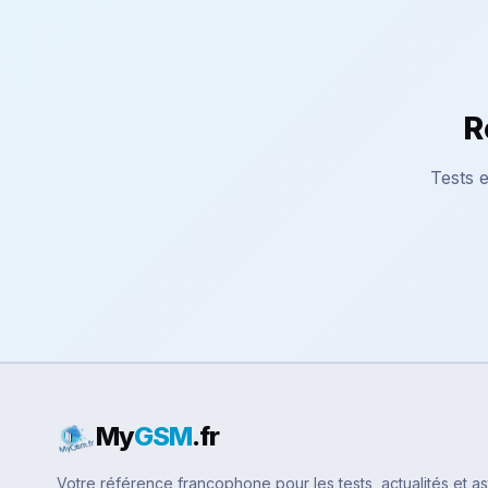
R
Tests e
My
GSM
.fr
Votre référence francophone pour les tests, actualités et a