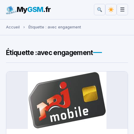
My
GSM
.fr
☰
Rechercher :
Accueil
›
Étiquette :
avec engagement
Étiquette :
avec engagement