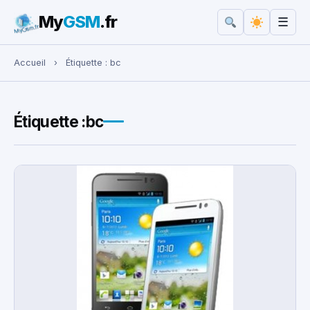
My
GSM
.fr
☰
Rechercher :
Accueil
›
Étiquette :
bc
Étiquette :
bc