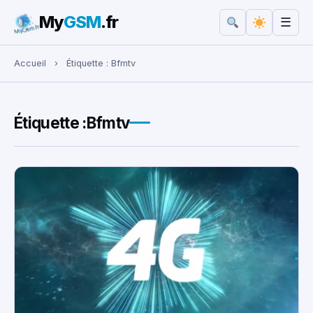
My
GSM
.fr
☰
Rechercher :
Accueil
›
Étiquette :
Bfmtv
Étiquette :
Bfmtv