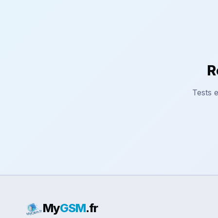
R
Tests e
My
GSM
.fr