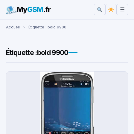
My
GSM
.fr
☰
Rechercher :
Accueil
›
Étiquette :
bold 9900
Étiquette :
bold 9900