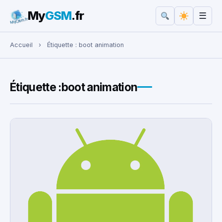
My
GSM
.fr
☰
Rechercher :
Accueil
›
Étiquette :
boot animation
Étiquette :
boot animation