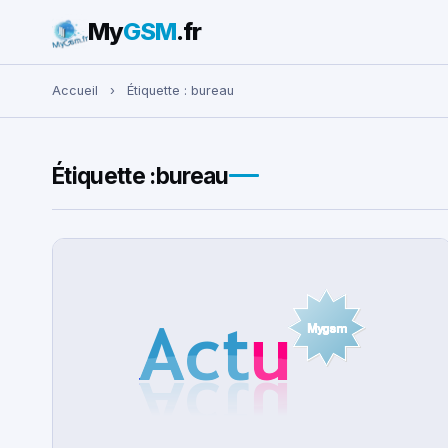
My
GSM
.fr
Rechercher :
Accueil
›
Étiquette :
bureau
Étiquette :
bureau