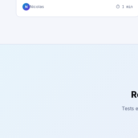
⏱ 1 min
Nicolas
N
R
Tests e