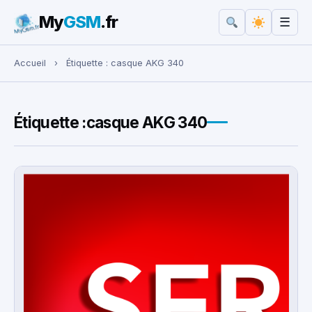
My
GSM
.fr
☰
Rechercher :
Accueil
›
Étiquette :
casque AKG 340
Étiquette :
casque AKG 340