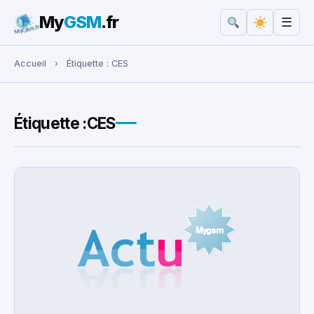
My
GSM
.fr
☰
Rechercher :
Accueil
›
Étiquette :
CES
Étiquette :
CES