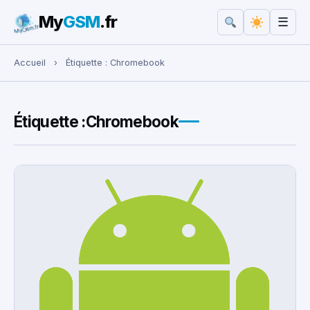
My
GSM
.fr
☰
Rechercher :
Accueil
›
Étiquette :
Chromebook
Étiquette :
Chromebook