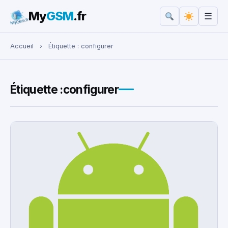
My
GSM
.fr
☰
Rechercher :
Accueil
›
Étiquette :
configurer
Étiquette :
configurer