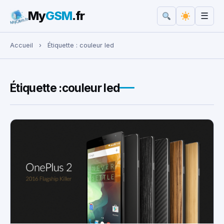
My
GSM
.fr
☰
Rechercher :
Accueil
›
Étiquette :
couleur led
Étiquette :
couleur led