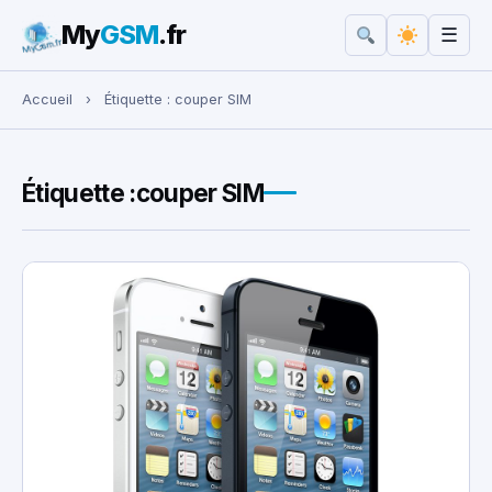
My
GSM
.fr
☰
Rechercher :
Accueil
›
Étiquette :
couper SIM
Étiquette :
couper SIM