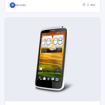
⏱ 2 min
Nicolas
N