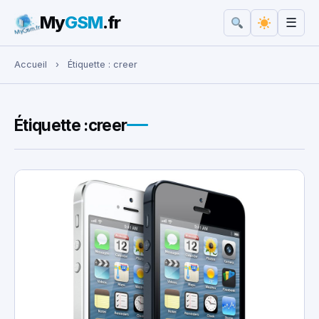
My
GSM
.fr
☰
Rechercher :
Accueil
›
Étiquette :
creer
Étiquette :
creer