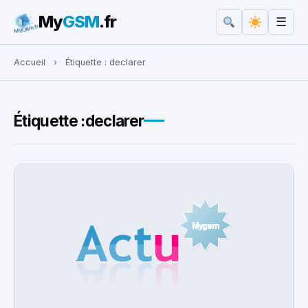
My
GSM
.fr
☰
Rechercher :
Accueil
›
Étiquette :
declarer
Étiquette :
declarer