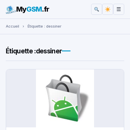
My
GSM
.fr
☰
Rechercher :
Accueil
›
Étiquette :
dessiner
Étiquette :
dessiner