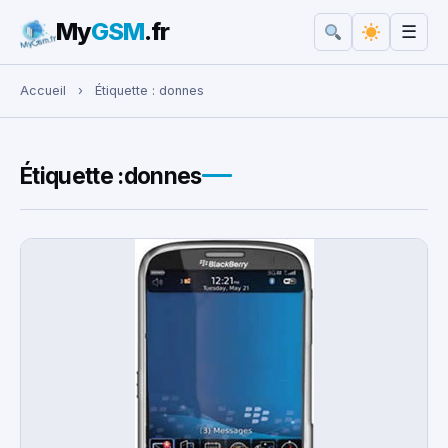
My
GSM
.fr
☰
Rechercher :
Accueil
›
Étiquette :
donnes
Étiquette :
donnes