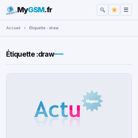
My
GSM
.fr
☰
Rechercher :
Accueil
›
Étiquette :
draw
Étiquette :
draw