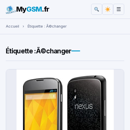
My
GSM
.fr
☰
Rechercher :
Accueil
›
Étiquette :
Ã©changer
Étiquette :
Ã©changer