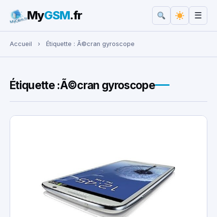
My
GSM
.fr
☰
Rechercher :
Accueil
›
Étiquette :
Ã©cran gyroscope
Étiquette :
Ã©cran gyroscope