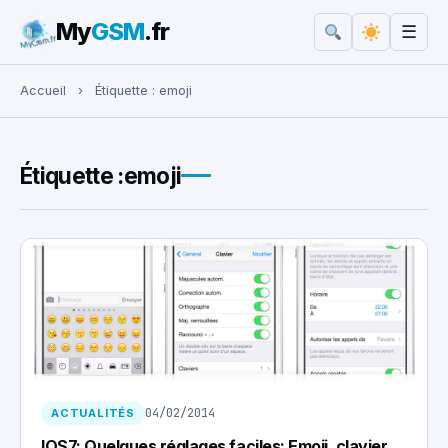
My
GSM
.fr
☰
Rechercher :
Accueil
›
Étiquette :
emoji
Étiquette :
emoji
04/02/2014
ACTUALITÉS
IOS7: Quelques réglages faciles: Emoji, clavier,