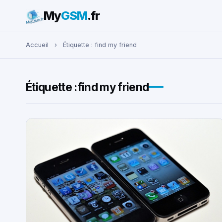
My
GSM
.fr
Rechercher :
Accueil
›
Étiquette :
find my friend
Étiquette :
find my friend