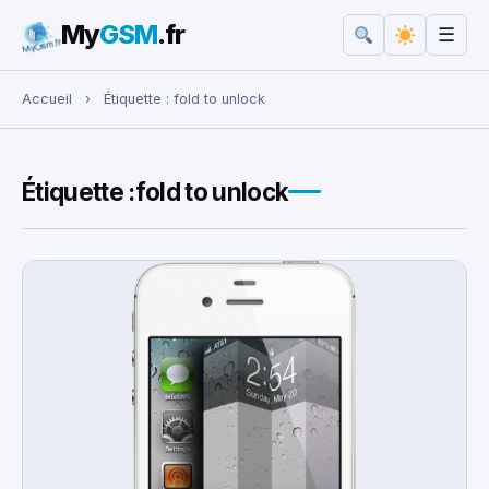
My
GSM
.fr
☰
Rechercher :
Accueil
›
Étiquette :
fold to unlock
Étiquette :
fold to unlock