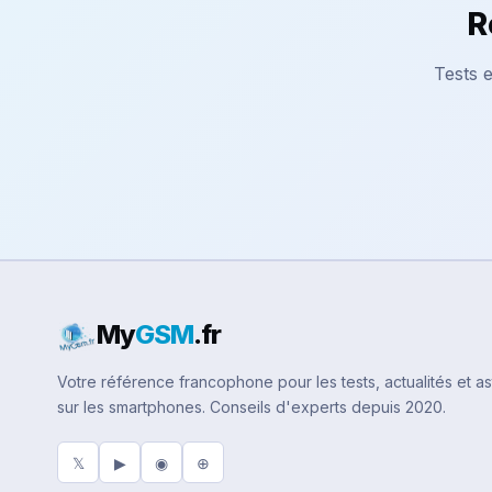
R
Tests e
My
GSM
.fr
Votre référence francophone pour les tests, actualités et a
sur les smartphones. Conseils d'experts depuis 2020.
𝕏
▶
◉
⊕