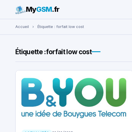
My
GSM
.fr
Rechercher :
Accueil
›
Étiquette :
forfait low cost
Étiquette :
forfait low cost