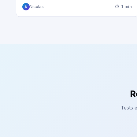
⏱ 1 min
Nicolas
N
R
Tests e