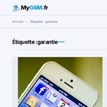
My
GSM
.fr
Rechercher :
Accueil
›
Étiquette :
garantie
Étiquette :
garantie