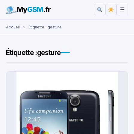
My
GSM
.fr
☰
Rechercher :
Accueil
›
Étiquette :
gesture
Étiquette :
gesture