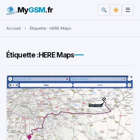
My
GSM
.fr
☰
Rechercher :
Accueil
›
Étiquette :
HERE Maps
Étiquette :
HERE Maps