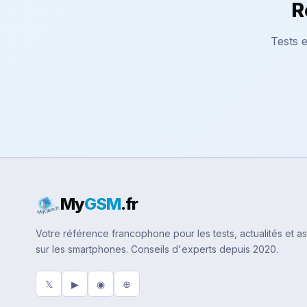
R
Tests e
My
GSM
.fr
Votre référence francophone pour les tests, actualités et a
sur les smartphones. Conseils d'experts depuis 2020.
𝕏
▶
◉
⊕