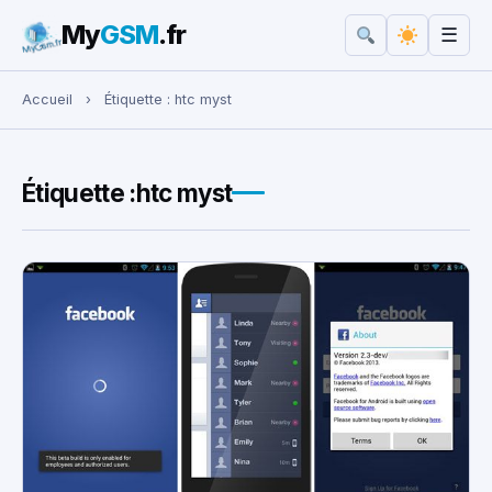
My
GSM
.fr
☰
Rechercher :
Accueil
›
Étiquette :
htc myst
Étiquette :
htc myst