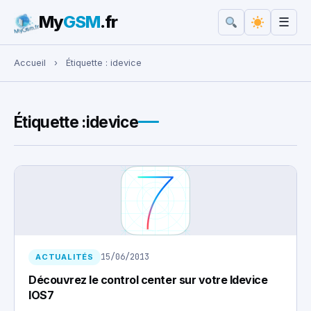
My
GSM
.fr
☰
Rechercher :
Accueil
›
Étiquette :
idevice
Étiquette :
idevice
15/06/2013
ACTUALITÉS
Découvrez le control center sur votre Idevice
IOS7