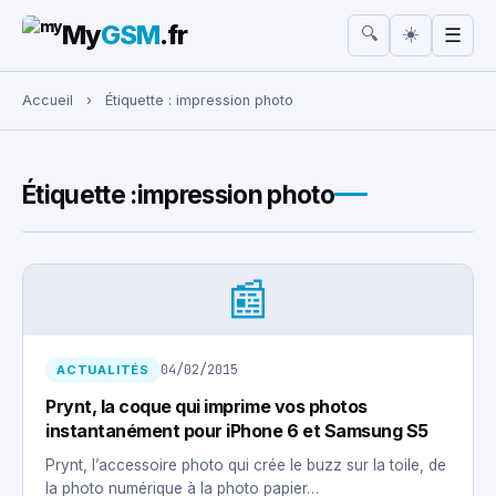
My
GSM
.fr
☀️
🔍
☰
Rechercher :
Accueil
›
Étiquette :
impression photo
Étiquette :
impression photo
📰
04/02/2015
ACTUALITÉS
Prynt, la coque qui imprime vos photos
instantanément pour iPhone 6 et Samsung S5
Prynt, l’accessoire photo qui crée le buzz sur la toile, de
la photo numérique à la photo papier…