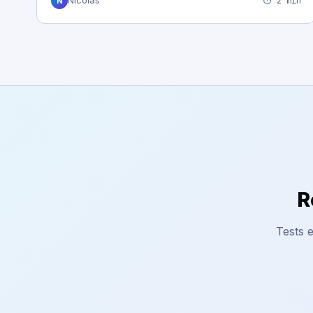
⏱ 2 min
Nicolas
N
R
Tests e