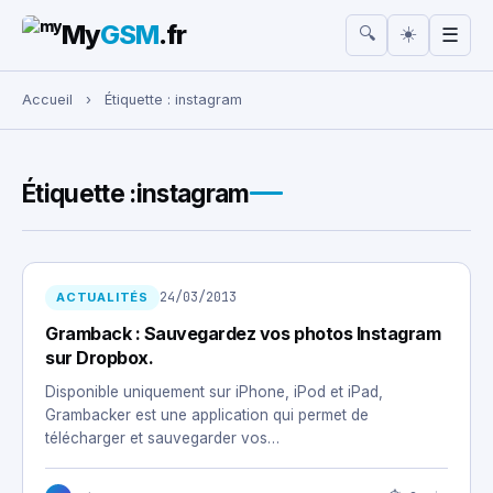
My
GSM
.fr
☀️
🔍
☰
Rechercher :
Accueil
›
Étiquette :
instagram
Étiquette :
instagram
24/03/2013
ACTUALITÉS
Gramback : Sauvegardez vos photos Instagram
sur Dropbox.
Disponible uniquement sur iPhone, iPod et iPad,
Grambacker est une application qui permet de
télécharger et sauvegarder vos…