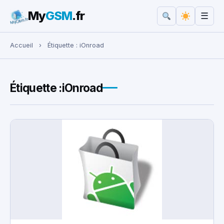
My
GSM
.fr
☰
Rechercher :
Accueil
›
Étiquette :
iOnroad
Étiquette :
iOnroad